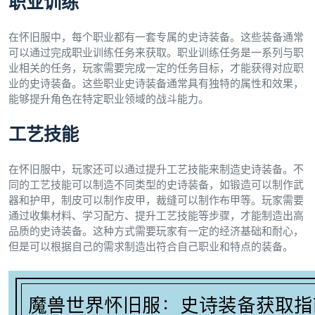
职业训练
在怀旧服中，每个职业都有一套专属的史诗装备。这些装备通常
可以通过完成职业训练任务来获取。职业训练任务是一系列与职
业相关的任务，玩家需要完成一定的任务目标，才能获得对应职
业的史诗装备。这些职业史诗装备通常具有独特的属性和效果，
能够提升角色在特定职业领域的战斗能力。
工艺技能
在怀旧服中，玩家还可以通过提升工艺技能来制造史诗装备。不
同的工艺技能可以制造不同类型的史诗装备，如锻造可以制作武
器和护甲，制皮可以制作皮甲，裁缝可以制作布甲等。玩家需要
通过收集材料、学习配方、提升工艺技能等步骤，才能制造出高
品质的史诗装备。这种方式需要玩家有一定的经济基础和耐心，
但是可以根据自己的需求制造出符合自己职业和特点的装备。