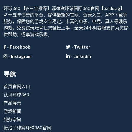
环球360,【j9三宝推荐】菲律宾环球国际360官网【baidu.ag】
💕十五年信誉的平台，提供最新的官网、登录入口、APP下载等
服务，保障您的游戏安全稳定。丰富的电子、电竞、真人等娱乐
游戏，免费试玩账号让您轻松上手，全天24小时客服支持为您提
供帮助，畅享游戏乐趣。
-
Facebook
-
Twitter
-
Instagram
-
Linkedin
导航
首页官网入口
认识环球360
产品展示
游戏新闻
服务宗旨
接洽菲律宾环球360官网