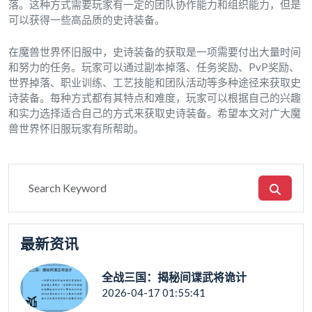
落。这种方式需要玩家有一定的团队协作能力和组织能力，但是
可以获得一些高品质的史诗装备。
在魔兽世界怀旧服中，史诗装备的获取是一项需要付出大量时间
和努力的任务。玩家可以通过副本掉落、任务奖励、PvP奖励、
世界掉落、职业训练、工艺技能和团队活动等多种途径来获取史
诗装备。每种方式都有其特点和难度，玩家可以根据自己的兴趣
和实力选择适合自己的方式来获取史诗装备。希望本文对广大魔
兽世界怀旧服玩家有所帮助。
最新资讯
全战三国：揭秘间谍武将诡计
2026-04-17 01:55:41