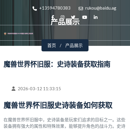
+13594780383
rukou@baidu.ag
产品展示
首页
产品展示
魔兽世界怀旧服：史诗装备获取指南
2026-03-12 11:33:15
魔兽世界怀旧服史诗装备如何获取
在魔兽世界怀旧服中，史诗装备是玩家们追求的目标之一。这些
装备拥有强大的属性和特殊效果，能够提升角色的战斗力。史诗